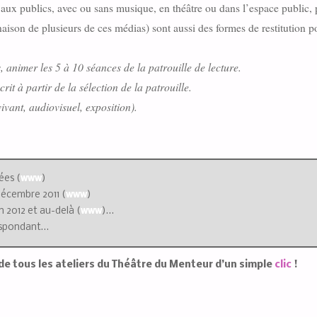
aux publics, avec ou sans musique, en théâtre ou dans l’espace public, 
aison de plusieurs de ces médias) sont aussi des formes de restitution 
s, animer les 5 à 10 séances de la patrouille de lecture.
rit à partir de la sélection de la patrouille.
ivant, audiovisuel, exposition).
ées (
www
)
 décembre 2011 (
www
)
n 2012 et au-delà (
www
)…
rrespondant…
de tous les ateliers du Théâtre du Menteur d’un simple
clic
!