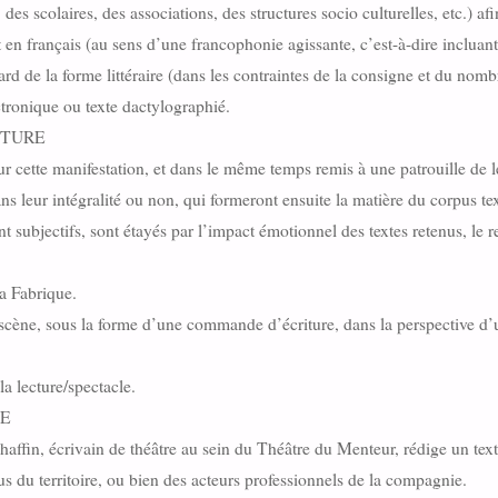
des scolaires, des associations, des structures socio culturelles, etc.) af
t en français (au sens d’une francophonie agissante, c’est-à-dire incluant
ard de la forme littéraire (dans les contraintes de la consigne et du nomb
ctronique ou texte dactylographié.
CTURE
 pour cette manifestation, et dans le même temps remis à une patrouille d
ns leur intégralité ou non, qui formeront ensuite la matière du corpus text
 subjectifs, sont étayés par l’impact émotionnel des textes retenus, le re
la Fabrique.
 scène, sous la forme d’une commande d’écriture, dans la perspective d’u
la lecture/spectacle.
LE
 Chaffin, écrivain de théâtre au sein du Théâtre du Menteur, rédige un tex
us du territoire, ou bien des acteurs professionnels de la compagnie.