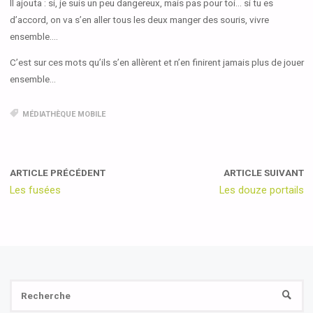
Il ajouta : si, je suis un peu dangereux, mais pas pour toi… si tu es
d’accord, on va s’en aller tous les deux manger des souris, vivre
ensemble….
C’est sur ces mots qu’ils s’en allèrent et n’en finirent jamais plus de jouer
ensemble…
MÉDIATHÈQUE MOBILE
ARTICLE PRÉCÉDENT
ARTICLE SUIVANT
Les fusées
Les douze portails
Se
RECH
fo