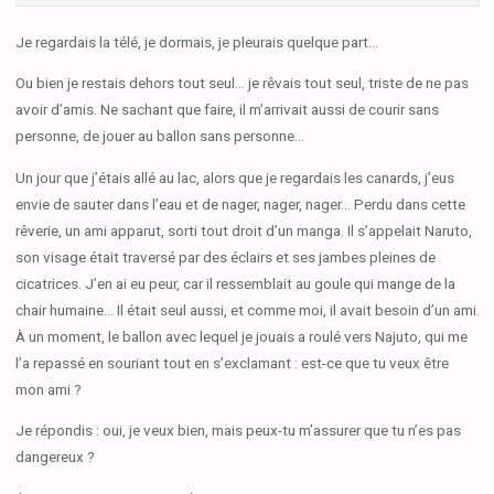
Je regardais la télé, je dormais, je pleurais quelque part…
Ou bien je restais dehors tout seul… je rêvais tout seul, triste de ne pas
avoir d’amis. Ne sachant que faire, il m’arrivait aussi de courir sans
personne, de jouer au ballon sans personne…
Un jour que j’étais allé au lac, alors que je regardais les canards, j’eus
envie de sauter dans l’eau et de nager, nager, nager… Perdu dans cette
rêverie, un ami apparut, sorti tout droit d’un manga. Il s’appelait Naruto,
son visage était traversé par des éclairs et ses jambes pleines de
cicatrices. J’en ai eu peur, car il ressemblait au goule qui mange de la
chair humaine… Il était seul aussi, et comme moi, il avait besoin d’un ami.
À un moment, le ballon avec lequel je jouais a roulé vers Najuto, qui me
l’a repassé en souriant tout en s’exclamant : est-ce que tu veux être
mon ami ?
Je répondis : oui, je veux bien, mais peux-tu m’assurer que tu n’es pas
dangereux ?