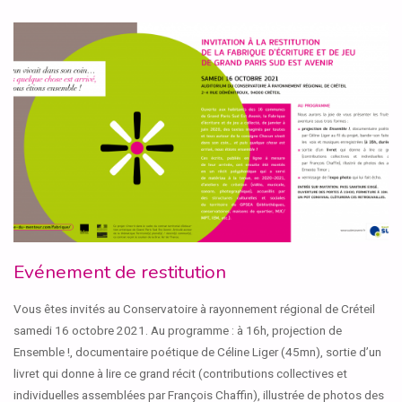
:
C’EST
AINSI
QUE
LA
RIVIÈRE
N’A
Evénement de restitution
PAS
Vous êtes invités au Conservatoire à rayonnement régional de Créteil
RAVALÉ
samedi 16 octobre 2021. Au programme : à 16h, projection de
Ensemble !, documentaire poétique de Céline Liger (45mn), sortie d’un
SA
livret qui donne à lire ce grand récit (contributions collectives et
SOURCE…
"
individuelles assemblées par François Chaffin), illustrée de photos des