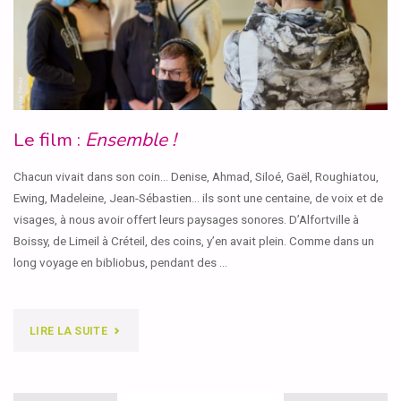
PUIS
QUELQUE
CHOSE
EST
Le film :
Ensemble !
ARRIVÉ,
"
Chacun vivait dans son coin… Denise, Ahmad, Siloé, Gaël, Roughiatou,
Ewing, Madeleine, Jean-Sébastien… ils sont une centaine, de voix et de
visages, à nous avoir offert leurs paysages sonores. D’Alfortville à
Boissy, de Limeil à Créteil, des coins, y’en avait plein. Comme dans un
long voyage en bibliobus, pendant des …
"LE
LIRE LA SUITE
FILM
: