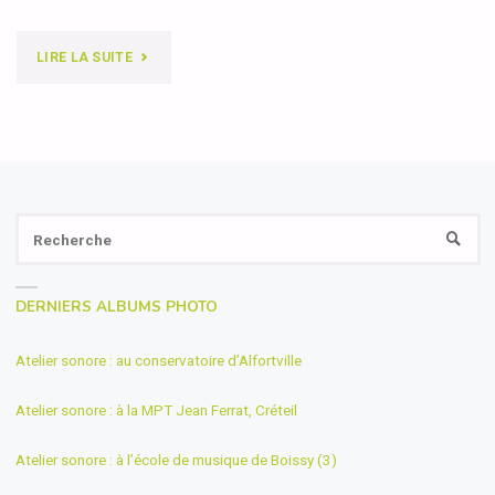
"LE
LIRE LA SUITE
TEXTE
FINAL"
Se
RECH
fo
DERNIERS ALBUMS PHOTO
Atelier sonore : au conservatoire d’Alfortville
Atelier sonore : à la MPT Jean Ferrat, Créteil
Atelier sonore : à l’école de musique de Boissy (3)