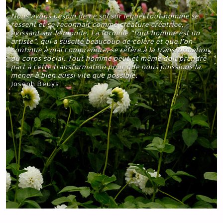
Nous avons besoin de ce sol sur lequel tout homme se
ressent et se reconnaît comme créature créatrice,
agissant sur le monde. La formule “tout homme est un
artiste”, qui a suscité beaucoup de colère et que l’on
continue à mal comprendre, se réfère à la transformation
du corps social. Tout homme peut et même doit prendre
part à cette transformation pour que nous puissions la
mener à bien aussi vite que possible.
Joseph Beuys