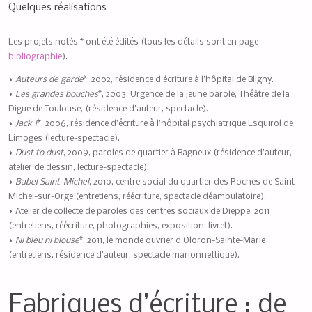
Quelques réalisations
Les projets notés * ont été édités (tous les détails sont en page
bibliographie
).
◗
Auteurs de garde
*, 2002, résidence d’écriture à l’hôpital de Bligny.
◗
Les grandes bouches
*, 2003, Urgence de la jeune parole, Théâtre de la
Digue de Toulouse, (résidence d’auteur, spectacle).
◗
Jack !
*, 2006, résidence d’écriture à l’hôpital psychiatrique Esquirol de
Limoges (lecture-spectacle).
◗
Dust to dust
, 2009, paroles de quartier à Bagneux (résidence d’auteur,
atelier de dessin, lecture-spectacle).
◗
Babel Saint-Michel
, 2010, centre social du quartier des Roches de Saint-
Michel-sur-Orge (entretiens, réécriture, spectacle déambulatoire).
◗ Atelier de collecte de paroles des centres sociaux de Dieppe, 2011
(entretiens, réécriture, photographies, exposition, livret).
◗
Ni bleu ni blouse
*, 2011, le monde ouvrier d’Oloron-Sainte-Marie
(entretiens, résidence d’auteur, spectacle marionnettique).
Fabriques d’écriture : de