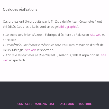
Quelques réalisations
Ces projets ont été produits par le Théâtre du Menteur. Ceux notés * ont
été édités (tous les détails sont en page
bibliographie
).
◗
Le chant des brise-si
*, 2003, Fabrique d’écriture de Palaiseau,
site web
et
spectacle.
◗
Prométhée, une fabrique d’écriture libre
, 2011, web et Maison d’arrêt de
Fleury-Mérogis,
site web
et spectacle.
◗
Afin que les hommes se divertissent…
, 2011-2012, web et Arpajonnais,
site
web
et spectacle.
CONTACT ET MAILING-LIST
FACEBOOK
YOUTUBE