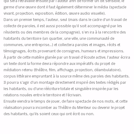
qui sera retravaillé ensuite par l’auteur afin de former un dit sensible, le
germe d’une œuvre dont il faut également déterminer le média (spectacle
vivant, projection, exposition, édition, œuvre audio visuelle).
Dans un premier temps, l’auteur, seul (mais dans le cadre d’un travail de
collecte de paroles, il est aussi possible qu’il soit accompagné par les
résidents ou des membres de la compagnie), s’en ira à la rencontre des
habitants du territoire (un quartier, une ville, une communauté de
communes, une entreprise…) et collectera paroles et images, récits et
témoignages, écrits provenant de consignes, humeurs et impressions.
À partir de cette matière glanée par un travail d’écoute active, l’auteur écrira
un texte dont la forme devra répondre aux impératifs du projet de
médiation retenu (théâtre, film, affichage, projection, déambulatoire),
corpus littéraire empruntant à la source même des paroles des habitants.
Il pourra s’agir d’un montage directement inspiré des textes rédigés par
les habitants, ou d’une réécriture totale et singulière inspirée par les
relations nouées entre le territoire et l’écrivain.
Ensuite viendra le temps de jouer, de faire spectacle de nos mots, et cette
réalisation pourra incomber au Théâtre du Menteur ou devenir le projet
des habitants, qu’ils soient ceux qui ont écrit ou non.