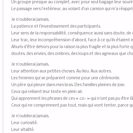
Un groupe presque au complet, avec pour seul bagage leur sourire
Le passage vers l’extérieur, au volant d’un camion qui m’a réappris
Je n’oublierai jamais.
La patience et l’investissement des participants.
Leur sens de la responsabilité, conséquence aussi sans doute, de c
Leur trac, leur incompréhension d’abord, face à ce qu’ils étaient e
Ahuris d’être dehors pour la raison la plus fragile et la plus forte q
doutes, des envies, des ombres, des loups et des agneaux que chacun
Je n’oublierai jamais.
Leur attention aux petites choses. Au lieu. Aux autres.
Les femmes qui se préparent comme pour une cérémonie.
Un père qui pleure dans mes bras. Des familles pleines de joie.
Ceux qui relisent leur texte en plein air.
Qui apprennent les phrases de ces « co- » qui n’ont pas pu être là
Ceux qui ne comprennent pas tout, mais qui vont tenter, parce qu’il
Je n’oublierai jamais.
Leur curiosité.
Leur vitalité.