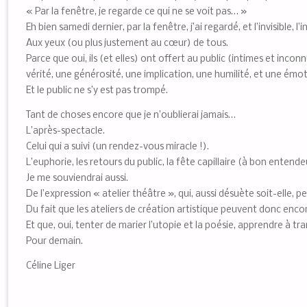
« Par la fenêtre, je regarde ce qui ne se voit pas… »
Eh bien samedi dernier, par la fenêtre, j’ai regardé, et l’invisible, 
Aux yeux (ou plus justement au cœur) de tous.
Parce que oui, ils (et elles) ont offert au public (intimes et in
vérité, une générosité, une implication, une humilité, et une émo
Et le public ne s’y est pas trompé.
Tant de choses encore que je n’oublierai jamais…
L’après-spectacle.
Celui qui a suivi (un rendez-vous miracle !).
L’euphorie, les retours du public, la fête capillaire (à bon entende
Je me souviendrai aussi.
De l’expression « atelier théâtre », qui, aussi désuète soit-elle, 
Du fait que les ateliers de création artistique peuvent donc enc
Et que, oui, tenter de marier l’utopie et la poésie, apprendre à tran
Pour demain.
Céline Liger