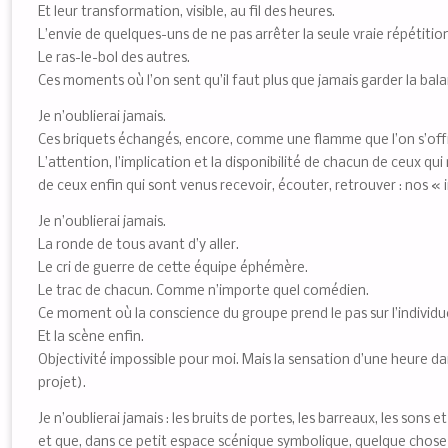
Et leur transformation, visible, au fil des heures.
L’envie de quelques-uns de ne pas arrêter la seule vraie répétition
Le ras-le-bol des autres.
Ces moments où l’on sent qu’il faut plus que jamais garder la bal
Je n’oublierai jamais.
Ces briquets échangés, encore, comme une flamme que l’on s’offr
L’attention, l’implication et la disponibilité de chacun de ceux q
de ceux enfin qui sont venus recevoir, écouter, retrouver : nos « i
Je n’oublierai jamais.
La ronde de tous avant d’y aller.
Le cri de guerre de cette équipe éphémère.
Le trac de chacun. Comme n’importe quel comédien.
Ce moment où la conscience du groupe prend le pas sur l’individue
Et la scène enfin.
Objectivité impossible pour moi. Mais la sensation d’une heure da
projet).
Je n’oublierai jamais : les bruits de portes, les barreaux, les sons e
et que, dans ce petit espace scénique symbolique, quelque chos