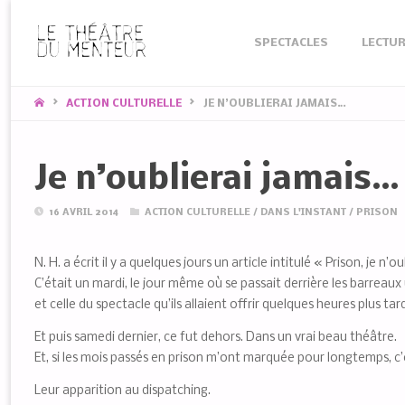
Skip
SPECTACLES
LECTUR
to
content
HOME
ACTION CULTURELLE
JE N’OUBLIERAI JAMAIS…
Je n’oublierai jamais…
16 AVRIL 2014
ACTION CULTURELLE
/
DANS L'INSTANT
/
PRISON
N. H. a écrit il y a quelques jours un article intitulé « Prison, je n’ou
C’était un mardi, le jour même où se passait derrière les barreaux
et celle du spectacle qu’ils allaient offrir quelques heures plus tar
Et puis samedi dernier, ce fut dehors. Dans un vrai beau théâtre.
Et, si les mois passés en prison m’ont marquée pour longtemps, c’es
Leur apparition au dispatching.