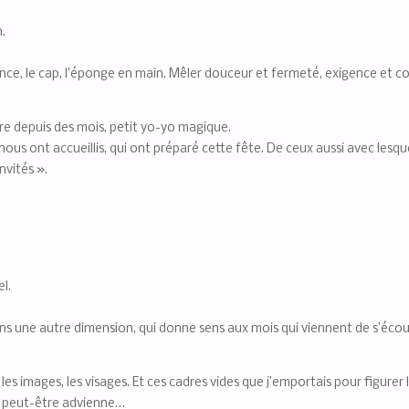
.
ance, le cap, l’éponge en main. Mêler douceur et fermeté, exigence et c
e depuis des mois, petit yo-yo magique.
ui nous ont accueillis, qui ont préparé cette fête. De ceux aussi avec le
nvités ».
l.
ns une autre dimension, qui donne sens aux mois qui viennent de s’écoule
t les images, les visages. Et ces cadres vides que j’emportais pour figurer 
e peut-être advienne…