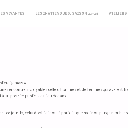
ES VIVANTES
LES INATTENDUES, SAISON 23-24
ATELIERS
blierai jamais ».
 une rencontre incroyable : celle d’hommes et de femmes qui avaient trava
d à un premier public : celui du dedans.
t ce jour-là, celui dont j’ai douté parfois, que moi non plus je n’oubliera