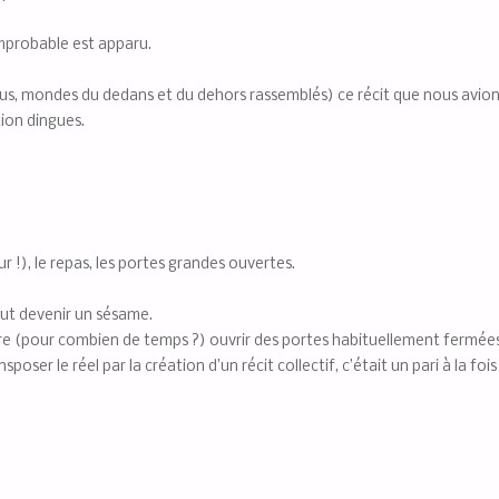
l’improbable est apparu.
connus, mondes du dedans et du dehors rassemblés) ce récit que nous avi
tion dingues.
ur !), le repas, les portes grandes ouvertes.
peut devenir un sésame.
ore (pour combien de temps ?) ouvrir des portes habituellement fermées 
sposer le réel par la création d’un récit collectif, c’était un pari à la fo