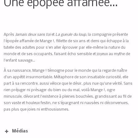
Une épopée affamée…
Après
Jamais deux sans toi
et
La gueule du loup
, la compagnie présente
l’épopée affamée de Mange !, fillette de six ans et demi qui échappe à la
tutelle des adultes pour s’en aller éprouver par elle-même la nature du
monde et de ses occupants, faisant écho sensible et joyeux au mythe de
l’enfant sauvage…
À sa naissance, Mange ! témoigne pour le monde qui la regarde naître
d’un appétit insurmontable. Métaphore de son insatiable curiosité, elle
part à sa rencontre, aussi véloce que le désir, plus nue qu’une vérité. Sans
rien préjuger ni présager du bien ou du mal, voilà Mange !, ogre
minuscule, dévorant l’existence à pleines bouchées, grandissant au fil de
son vaste et houleux festin, ne s’épargnant ni nausées ni déconvenues,
pas plus que joies ni enthousiasmes.
Médias