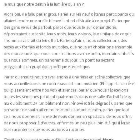
la musique notre destin à la lumière du sien ?
Alors oui, il a fallu parier gros. Parier sur les neuf détenus participants qui
allaient tendre une oreille bienveillante et distraite à ce projet. Parier que
des gens venus de partout, parce que nous le leur demandions,
déposeraient sur le site, leurs mots, leurs visions, leurs bilans de ce que
l’homme avait fait du feu offert. Parier qu’ainsi nous collecterions des
textes aux formes et fonds multiples, que nous en choisirions ensemble
des morceaux et que nous construirions avec ce butin, incertains intuitifs
que nous sommes, un panorama du jour, un point au sextant
polygraphe, un graphique poétique et éclectique.
Parier qu’ensuite nous travaillerions à une mise en scène collective, que
nous accueillerions une contrebasse et son musicien (Philippe Lacarrière)
qui glisseraient entre nos voix et silences, parier que nous répéterions
toutes les semaines pendant quatre mois dans une salle d’activité de 16
m2 du bâtiment D5 (un bâtiment non rénové et très dégradé), parier que
personne ne sauterait en route, et puis surtout et enfin, parier que tout
cela nous donnerait l’envie de nous donner en spectacle, de nous offrir,
de nous proposer à d’autres, enfermés un peu plus loin et à qui il ferait
bon raconter ce que nous aurions à raconter.