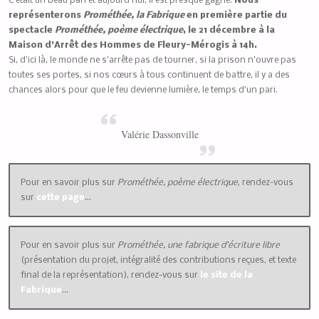
C’était un beau pari et aujourd’hui, il est presque gagné.
Nous
représenterons
Prométhée, la Fabrique
en première partie du
spectacle
Prométhée, poème électrique
, le 21 décembre à la
Maison d’Arrêt des Hommes de Fleury-Mérogis à 14h.
Si, d’ici là, le monde ne s’arrête pas de tourner, si la prison n’ouvre pas
toutes ses portes, si nos cœurs à tous continuent de battre, il y a des
chances alors pour que le feu devienne lumière, le temps d’un pari.
Valérie Dassonville
Pour en savoir plus sur
Prométhée, poème électrique
, rendez-vous
sur
cette page
…
Pour en savoir plus sur
Prométhée, une fabrique d’écriture libre
(présentation du projet, intégralité des contributions reçues, et texte
final de la représentation), rendez-vous sur
le site de la
Fabrique
…