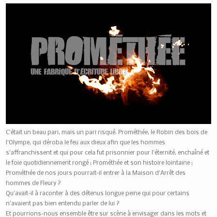
C’était un beau pari, mais un pari risqué. Prométhée, le Robin des bois de
l’Olympe, qui déroba le feu aux dieux afin que les hommes
s’affranchissent et qui pour cela fut prisonnier pour l’éternité, enchaîné et
le foie quotidiennement rongé ; Prométhée et son histoire lointaine ;
Prométhée de nos jours pourrait-il entrer à la Maison d’Arrêt des
hommes de Fleury ?
Qu’avait-il à raconter à des détenus longue peine qui pour certains
n’avaient pas bien entendu parler de lui ?
Et pourrions-nous ensemble être sur scène à envisager dans les mots et