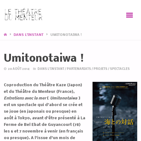
HOME
DANS L'INSTANT
UMITONOTAIWA !
Umitonotaiwa !
20 AOÛT 2014
DANS L'INSTANT
/
PARTENARIATS
/
PROJETS
/
SPECTACLES
Coproduction du Théâtre Kaze (Japon)
et du Théâtre du Menteur (France),
Entretiens avec la mer
[
Umitonotaiwa
]
est un spectacle qui d’abord se crée et
se joue (en japonais ou presque) en
août à Tokyo, avant d’être présenté à La
Ferme de Bel Ebat de Guyancourt (78)
les 6 et 7 novembre à venir (en français
ou presque). A l’issue d’un mois de