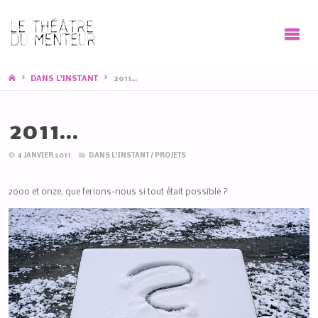
HOME
DANS L'INSTANT
2011…
2011…
4 JANVIER 2011
DANS L'INSTANT
/
PROJETS
2000 et onze, que ferions-nous si tout était possible ?