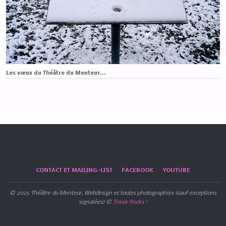
Les vœux du Théâtre du Menteur...
CONTACT ET MAILING-LIST
FACEBOOK
YOUTUBE
© 2025 Théâtre du Menteur. Webdesign et toutes photographies (sauf exceptions
signalées) ©
Timor Rocks !