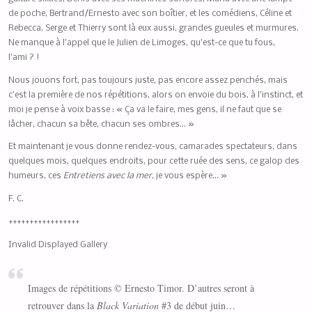
de poche, Bertrand/Ernesto avec son boîtier, et les comédiens, Céline et
Rebecca, Serge et Thierry sont là eux aussi, grandes gueules et murmures.
Ne manque à l’appel que le Julien de Limoges, qu’est-ce que tu fous,
l’ami ? !
Nous jouons fort, pas toujours juste, pas encore assez penchés, mais
c’est la première de nos répétitions, alors on envoie du bois, à l’instinct, et
moi je pense à voix basse : « Ça va le faire, mes gens, il ne faut que se
lâcher, chacun sa bête, chacun ses ombres… »
Et maintenant je vous donne rendez-vous, camarades spectateurs, dans
quelques mois, quelques endroits, pour cette ruée des sens, ce galop des
humeurs, ces
Entretiens avec la mer
, je vous espère… »
F. C.
+++++++++++++++++
Invalid Displayed Gallery
Images de répétitions © Ernesto Timor. D’autres seront à
retrouver dans la
Black Variation
#3 de début juin…