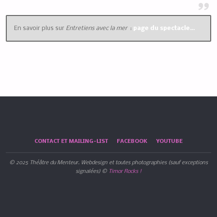
En savoir plus sur
Entretiens avec la mer
:
page du spectacle…
CONTACT ET MAILING-LIST
FACEBOOK
YOUTUBE
© 2025 Théâtre du Menteur. Webdesign et toutes photographies (sauf exceptions
signalées) ©
Timor Rocks !