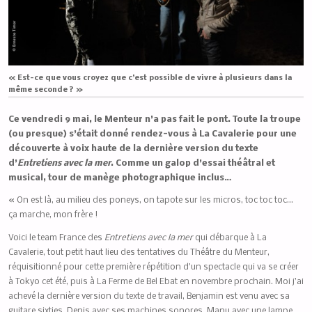
« Est-ce que vous croyez que c’est possible de vivre à plusieurs dans la
même seconde ? »
Ce vendredi 9 mai, le Menteur n’a pas fait le pont. Toute la troupe
(ou presque) s’était donné rendez-vous à La Cavalerie pour une
découverte à voix haute de la dernière version du texte
d’
Entretiens avec la mer
. Comme un galop d’essai théâtral et
musical, tour de manège photographique inclus…
« On est là, au milieu des poneys, on tapote sur les micros, toc toc toc…
ça marche, mon frère !
Voici le team France des
Entretiens avec la mer
qui débarque à La
Cavalerie, tout petit haut lieu des tentatives du Théâtre du Menteur,
réquisitionné pour cette première répétition d’un spectacle qui va se créer
à Tokyo cet été, puis à La Ferme de Bel Ebat en novembre prochain. Moi j’ai
achevé la dernière version du texte de travail, Benjamin est venu avec sa
guitare sixties, Denis avec ses machines sonores, Manu avec une lampe