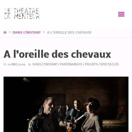
HOME
DANS L'INSTANT
A L’OREILLE DES CHEVAUX
A l’oreille des chevaux
19 MAI 2014
DANS L'INSTANT
/
PARTENARIATS
/
PROJETS
/
SPECTACLES