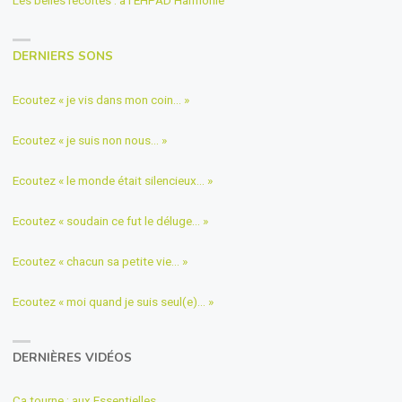
Les belles récoltes : à l’EHPAD Harmonie
DERNIERS SONS
Ecoutez « je vis dans mon coin… »
Ecoutez « je suis non nous… »
Ecoutez « le monde était silencieux… »
Ecoutez « soudain ce fut le déluge… »
Ecoutez « chacun sa petite vie… »
Ecoutez « moi quand je suis seul(e)… »
DERNIÈRES VIDÉOS
Ça tourne : aux Essentielles