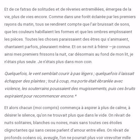
Et de ce fatras de solitudes et de rêveries entremêlées, émergea de la
vie, plus de vies encore. Comme dans une forêt éclairée par les premiers
rayons du matin, tous se rendirent compte que l’air bruissait de sons,
que les couleurs habillaient les formes et que les ombres emplissaient
les pièces. Toutes les choses paraissaient des êtres qui s’animaient,
chantaient parfois, pleuraient même. Et on se mit à frémir —je connus
ainsi mes premiers frissons la nuit, car désormais au fond de mon lit, je
n’étais plus seule. Je n’étais plus dans mon coin.
Quelquefois, le vent semblait courir à pas légers ; quelquefois il laissait
échapper des plaintes ; tout à coup, ma porte était ébranlée avec
violence, les souterrains poussaient des mugissements, puis ces bruits
expiraient pour recommencer encore.*
Et alors chacun (moi compris) commença à aspirer à plus de calme, à
désirer le silence, qu’on ne trouvait plus que dans le vide. On rêvait de
nuits solitaires, blanches ou noires, mais sans toutes ces étoiles
clignotantes qui sans cesse parlent d’amour entre elles. On rêvait de
profonds océans où, aveugle, l’on ne pourrait plus voir virevolter mille