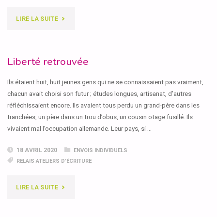
"PASHDI"
LIRE LA SUITE
Liberté retrouvée
Ils étaient huit, huit jeunes gens qui ne se connaissaient pas vraiment,
chacun avait choisi son futur ; études longues, artisanat, d’autres
réfléchissaient encore. Ils avaient tous perdu un grand-père dans les
tranchées, un père dans un trou d’obus, un cousin otage fusillé. Ils
vivaient mal l’occupation allemande. Leur pays, si …
18 AVRIL 2020
ENVOIS INDIVIDUELS
RELAIS ATELIERS D'ÉCRITURE
"LIBERTÉ
LIRE LA SUITE
RETROUVÉE"