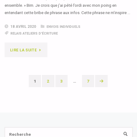
ensemble. » Bim. Je crois que j’ai pété l’ordi avec mon poing en
entendant cette bribe de phrase aux infos. Cette phrase ne m’inspire …
18 AVRIL 2020
ENVOIS INDIVIDUELS
RELAIS ATELIERS D'ÉCRITURE
"UN
LIRE LA SUITE
JOUR
SANS"
1
2
3
…
7
Navigation
des
articles
Se
RECH