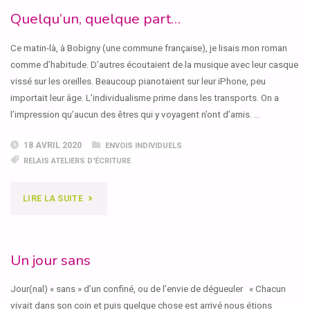
Quelqu’un, quelque part…
Ce matin-là, à Bobigny (une commune française), je lisais mon roman
comme d’habitude. D’autres écoutaient de la musique avec leur casque
vissé sur les oreilles. Beaucoup pianotaient sur leur iPhone, peu
importait leur âge. L’individualisme prime dans les transports. On a
l’impression qu’aucun des êtres qui y voyagent n’ont d’amis. …
18 AVRIL 2020
ENVOIS INDIVIDUELS
RELAIS ATELIERS D'ÉCRITURE
"QUELQU’UN,
LIRE LA SUITE
QUELQUE
PART…"
Un jour sans
Jour(nal) « sans » d’un confiné, ou de l’envie de dégueuler « Chacun
vivait dans son coin et puis quelque chose est arrivé nous étions