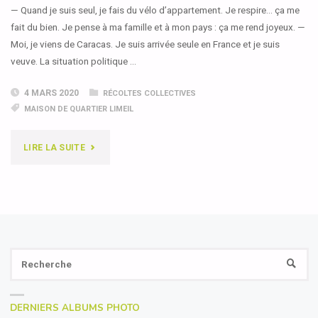
:
— Quand je suis seul, je fais du vélo d’appartement. Je respire… ça me
fait du bien. Je pense à ma famille et à mon pays : ça me rend joyeux. —
AUX
Moi, je viens de Caracas. Je suis arrivée seule en France et je suis
TEMPS
veuve. La situation politique …
DURABLES"
4 MARS 2020
RÉCOLTES COLLECTIVES
MAISON DE QUARTIER LIMEIL
"UN
LIRE LA SUITE
PEU
LÀ-
BAS,
Se
UN
RECH
fo
PEU
DERNIERS ALBUMS PHOTO
ICI"