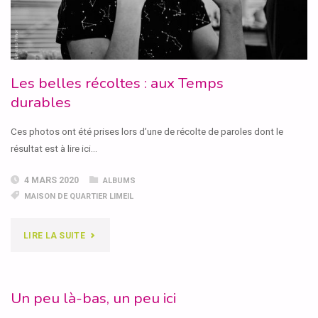
Les belles récoltes : aux Temps
durables
Ces photos ont été prises lors d’une de récolte de paroles dont le
résultat est à lire ici…
4 MARS 2020
ALBUMS
MAISON DE QUARTIER LIMEIL
"LES
LIRE LA SUITE
BELLES
RÉCOLTES
Un peu là-bas, un peu ici