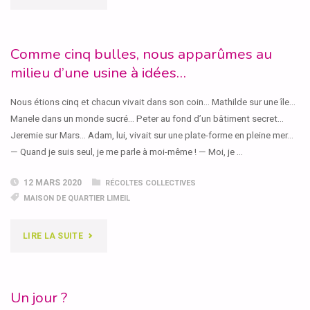
« MOI
QUAND
Comme cinq bulles, nous apparûmes au
milieu d’une usine à idées…
JE
Nous étions cinq et chacun vivait dans son coin… Mathilde sur une île…
SUIS
Manele dans un monde sucré… Peter au fond d’un bâtiment secret…
SEUL(E)
Jeremie sur Mars… Adam, lui, vivait sur une plate-forme en pleine mer…
— Quand je suis seul, je me parle à moi-même ! — Moi, je …
… »"
12 MARS 2020
RÉCOLTES COLLECTIVES
MAISON DE QUARTIER LIMEIL
"COMME
LIRE LA SUITE
CINQ
BULLES,
Un jour ?