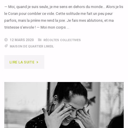
NOUS
— Moi, quand je suis seule, je me sens en dehors du monde… Alors je lis
le Coran pour combler ce vide. Cette solitude me fait un peu peur
APPARÛMES
parfois, mais la prière me rend la joie. Je fais mes ablutions, et ma
AU
tristesse s’envole ! — Moi mon corps …
MILIEU
12 MARS 2020
RÉCOLTES COLLECTIVES
MAISON DE QUARTIER LIMEIL
D’UNE
USINE
"UN
LIRE LA SUITE
À
JOUR
IDÉES…"
?"