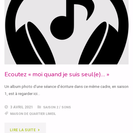
PETITE
VIE… »"
Ecoutez « moi quand je suis seul(e)… »
Un album photo d’une séance d’écriture dans ce même cadre, en saison
1, est à regarder ici…
3 AVRIL 2021
/
SAISON 2
SONS
MAISON DE QUARTIER LIMEIL
"ECOUTEZ
LIRE LA SUITE