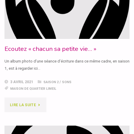
Ecoutez « chacun sa petite vie… »
Un album photo d’une séance d’écriture dans ce même cadre, en saison
1, est à regarder ici…
3 AVRIL 2021
/
SAISON 2
SONS
MAISON DE QUARTIER LIMEIL
"ECOUTEZ
LIRE LA SUITE
« CHACUN
SA