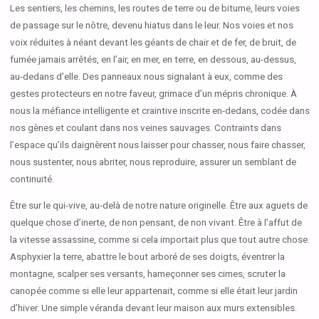
Les sentiers, les chemins, les routes de terre ou de bitume, leurs voies
de passage sur le nôtre, devenu hiatus dans le leur. Nos voies et nos
voix réduites à néant devant les géants de chair et de fer, de bruit, de
fumée jamais arrêtés, en l’air, en mer, en terre, en dessous, au-dessus,
au-dedans d’elle. Des panneaux nous signalant à eux, comme des
gestes protecteurs en notre faveur, grimace d’un mépris chronique. À
nous la méfiance intelligente et craintive inscrite en-dedans, codée dans
nos gènes et coulant dans nos veines sauvages. Contraints dans
l’espace qu’ils daignèrent nous laisser pour chasser, nous faire chasser,
nous sustenter, nous abriter, nous reproduire, assurer un semblant de
continuité.
Être sur le qui-vive, au-delà de notre nature originelle. Être aux aguets de
quelque chose d’inerte, de non pensant, de non vivant. Être à l’affut de
la vitesse assassine, comme si cela importait plus que tout autre chose.
Asphyxier la terre, abattre le bout arboré de ses doigts, éventrer la
montagne, scalper ses versants, hameçonner ses cimes, scruter la
canopée comme si elle leur appartenait, comme si elle était leur jardin
d’hiver. Une simple véranda devant leur maison aux murs extensibles.