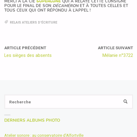
MERCI À LA CIE
SUPERLUNE
QUI A RELAYÉ CETTE CONSIGNE
POUR LE FINAL DE SON
DÉCAMÉRON
ET À TOUTES CELLES ET
TOUS CEUX QUI ONT RÉPONDU À L’APPEL !
RELAIS ATELIERS D'ÉCRITURE
ARTICLE PRÉCÉDENT
ARTICLE SUIVANT
Les sièges des absents
Mélanie n°3722
Se
RECH
fo
DERNIERS ALBUMS PHOTO
Atelier sonore : au conservatoire d’Alfortville