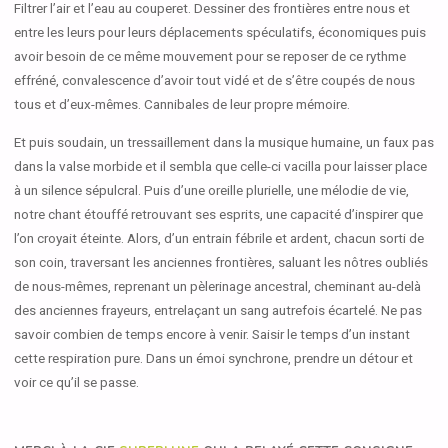
Filtrer l’air et l’eau au couperet. Dessiner des frontières entre nous et
entre les leurs pour leurs déplacements spéculatifs, économiques puis
avoir besoin de ce même mouvement pour se reposer de ce rythme
effréné, convalescence d’avoir tout vidé et de s’être coupés de nous
tous et d’eux-mêmes. Cannibales de leur propre mémoire.
Et puis soudain, un tressaillement dans la musique humaine, un faux pas
dans la valse morbide et il sembla que celle-ci vacilla pour laisser place
à un silence sépulcral. Puis d’une oreille plurielle, une mélodie de vie,
notre chant étouffé retrouvant ses esprits, une capacité d’inspirer que
l’on croyait éteinte. Alors, d’un entrain fébrile et ardent, chacun sorti de
son coin, traversant les anciennes frontières, saluant les nôtres oubliés
de nous-mêmes, reprenant un pèlerinage ancestral, cheminant au-delà
des anciennes frayeurs, entrelaçant un sang autrefois écartelé. Ne pas
savoir combien de temps encore à venir. Saisir le temps d’un instant
cette respiration pure. Dans un émoi synchrone, prendre un détour et
voir ce qu’il se passe.