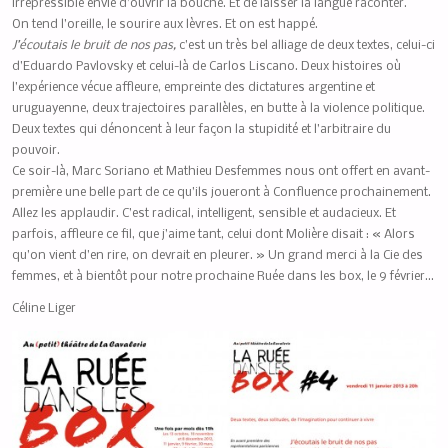
irrépressible envie d’ouvrir la bouche. Et de laisser la langue raconter.
On tend l’oreille, le sourire aux lèvres. Et on est happé.
J’écoutais le bruit de nos pas,
c’est un très bel alliage de deux textes, celui-ci
d’Eduardo Pavlovsky et celui-là de Carlos Liscano. Deux histoires où
l’expérience vécue affleure, empreinte des dictatures argentine et
uruguayenne, deux trajectoires parallèles, en butte à la violence politique.
Deux textes qui dénoncent à leur façon la stupidité et l’arbitraire du
pouvoir.
Ce soir-là, Marc Soriano et Mathieu Desfemmes nous ont offert en avant-
première une belle part de ce qu’ils joueront à Confluence prochainement.
Allez les applaudir. C’est radical, intelligent, sensible et audacieux. Et
parfois, affleure ce fil, que j’aime tant, celui dont Molière disait : « Alors
qu’on vient d’en rire, on devrait en pleurer. » Un grand merci à la Cie des
femmes, et à bientôt pour notre prochaine Ruée dans les box, le 9 février…
Céline Liger