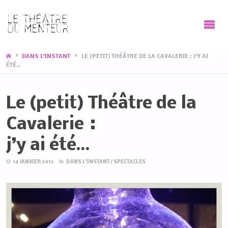
HOME
DANS L'INSTANT
LE (PETIT) THÉÂTRE DE LA CAVALERIE : J’Y AI
ÉTÉ…
Le (petit) Théâtre de la
Cavalerie :
j’y ai été…
14 JANVIER 2013
DANS L'INSTANT
/
SPECTACLES