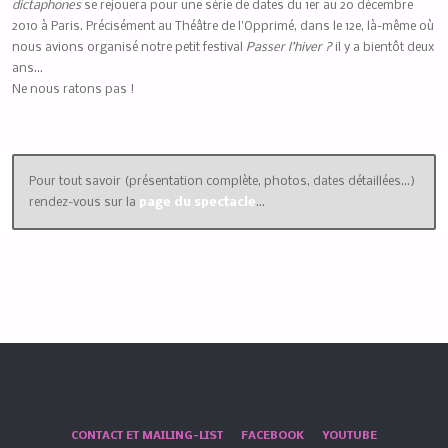
dictaphones
se rejouera pour une série de dates du 1er au 20 décembre
2010 à Paris. Précisément au Théâtre de l’Opprimé, dans le 12e, là-même où
nous avions organisé notre petit festival
Passer l’hiver ?
il y a bientôt deux
ans…
Ne nous ratons pas !
Pour tout savoir (présentation complète, photos, dates détaillées…)
rendez-vous sur la
page du spectacle
…
CONTACT ET MAILING-LIST
FACEBOOK
YOUTUBE