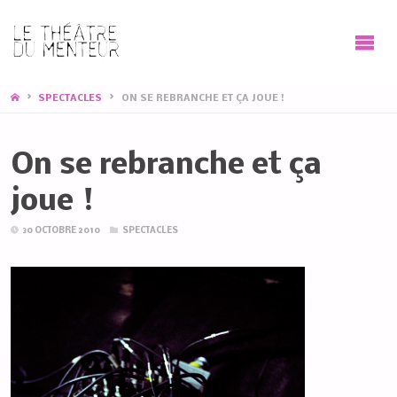
HOME
SPECTACLES
ON SE REBRANCHE ET ÇA JOUE !
On se rebranche et ça
joue !
30 OCTOBRE 2010
SPECTACLES