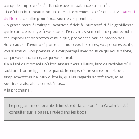
banquets improvisés, à attendre avec impatience sa rentrée.
Et ce fut un bien beau moment que cette première soirée du Festival
Au Sud
du Nord
, accueillie pour l’occasion le 7 septembre.
Un grand merci à Philippe Lacarrière, fidèle à l’humanité et à la gentillesse
qui le caractérisent, et à vous tous d’être venus si nombreux pour écouter
ces improvisations textes et musique, proposées par les
Menteuses
.
Bravo aussi d’avoir osé porter au micro vos histoires, vos propres écrits,
vos slams ou vos poèmes, d’avoir partagé avec nous ce qui vous habite,
ce qui vous enchante, ce qui vous meut.
Il y a tant de moments où l’on aimerait être ailleurs, tant de rentrées où il
faut faire bonne figure que quand, le temps d’une soirée, on est tout
simplement très heureux d’être là, que les regards sont francs, et les
sourires vrais, alors on est émus…
A la prochaine !
Le programme du premier trimestre de la saison à La Cavalerie est à
consulter sur la page La ruée dans les box !