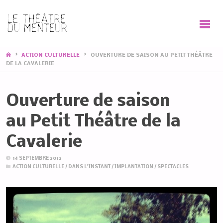
HOME
ACTION CULTURELLE
OUVERTURE DE SAISON AU PETIT THÉÂTRE
DE LA CAVALERIE
Ouverture de saison
au Petit Théâtre de la
Cavalerie
14 SEPTEMBRE 2012
ACTION CULTURELLE
/
DANS L'INSTANT
/
IMPLANTATION
/
SPECTACLES