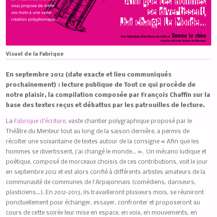
Visuel de la Fabrique
En septembre 2012 (date exacte et lieu communiqués
prochainement) : lecture publique de Tout ce qui procède de
notre plaisir, la compilation composée par François Chaffin sur la
base des textes reçus et débattus par les patrouilles de lecture.
La
Fabrique d’écriture
, vaste chantier polygraphique proposé par le
Théâtre du Menteur tout au long de la saison dernière, a permis de
récolter une soixantaine de textes autour de la consigne « Afin que les
hommes se divertissent, j’ai changé le monde… ». Un mécano ludique et
poétique, composé de morceaux choisis de ces contributions, voit le jour
en septembre 2012 et est alors confié à différents artistes amateurs de la
communauté de communes de l’Arpajonnais (comédiens, danseurs,
plasticiens…). En 2012-2013, ils travailleront plusieurs mois, se réuniront
ponctuellement pour échanger, essayer, confronter et proposeront au
cours de cette soirée leur mise en espace, en voix, en mouvements, en