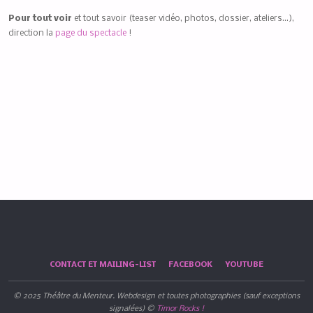
Pour tout voir
et tout savoir (teaser vidéo, photos, dossier, ateliers…),
direction la
page du spectacle
!
CONTACT ET MAILING-LIST
FACEBOOK
YOUTUBE
© 2025 Théâtre du Menteur. Webdesign et toutes photographies (sauf exceptions
signalées) ©
Timor Rocks !