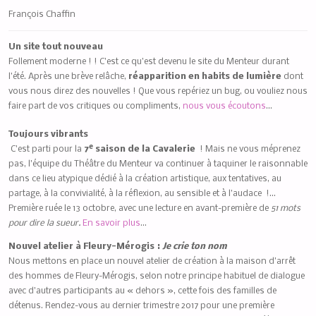
François Chaffin
Un site tout nouveau
Follement moderne ! ! C’est ce qu’est devenu le site du Menteur durant
l’été. Après une brève relâche,
réapparition en habits de lumière
dont
vous nous direz des nouvelles ! Que vous repériez un bug, ou vouliez nous
faire part de vos critiques ou compliments,
nous vous écoutons
…
Toujours vibrants
e
C’est parti pour la
7
saison de la Cavalerie
! Mais ne vous méprenez
pas, l’équipe du Théâtre du Menteur va continuer à taquiner le raisonnable
dans ce lieu atypique dédié à la création artistique, aux tentatives, au
partage, à la convivialité, à la réflexion, au sensible et à l’audace !…
Première ruée le 13 octobre, avec une lecture en avant-première de
51 mots
pour dire la sueur.
En savoir plus
…
Nouvel atelier à Fleury-Mérogis :
Je crie ton nom
Nous mettons en place un nouvel atelier de création à la maison d’arrêt
des hommes de Fleury-Mérogis, selon notre principe habituel de dialogue
avec d’autres participants au « dehors », cette fois des familles de
détenus. Rendez-vous au dernier trimestre 2017 pour une première