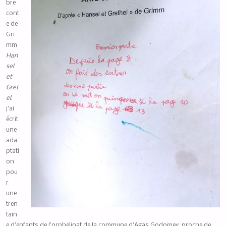
bre
cont
e de
Gri
mm
Han
sel
et
Gret
el
,
j’ai
écrit
une
ada
ptati
on
pou
r
une
tren
tain
e d’enfants de l’orphelinat de la commune d’Agas Godomey, proche de