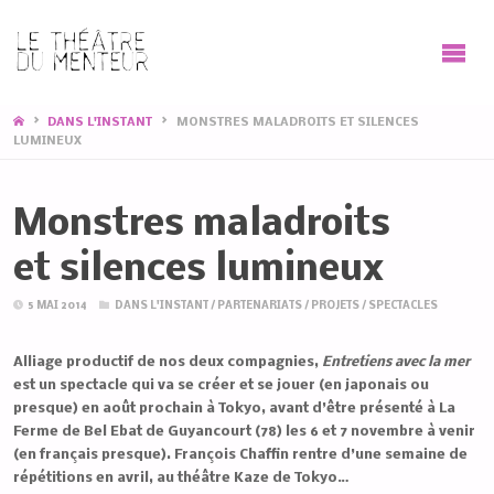
HOME
DANS L'INSTANT
MONSTRES MALADROITS ET SILENCES
LUMINEUX
Monstres maladroits
et silences lumineux
5 MAI 2014
DANS L'INSTANT
/
PARTENARIATS
/
PROJETS
/
SPECTACLES
Alliage productif de nos deux compagnies,
Entretiens avec la mer
est un spectacle qui va se créer et se jouer (en japonais ou
presque) en août prochain à Tokyo, avant d’être présenté à La
Ferme de Bel Ebat de Guyancourt (78) les 6 et 7 novembre à venir
(en français presque). François Chaffin rentre d’une semaine de
répétitions en avril, au théâtre Kaze de Tokyo…