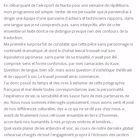
En débarquant de l’aéroport de Narita pour une semaine de répétitions,
mon programme est simple : tenter de me persuader que je parviendrai à
diriger une équipe d’une quinzaine d’acteurs et techniciens nippons, dans
une langue que je ne comprends pas, sans interprète, afin de créer
ensemble un texte dont je ne distingue presque rien des contours de la
traduction.
Ma première surprise fut de constater que cette pièce sans personnage ni
continuité dramatique, et dont le chahut lexical trouvait mal son
équivalence japonaise, sans parler de sa trivialité, n’avait pas été
comprise, sens et forme confondus, par mes camarades du Kaze.
Question de langue, bien sûr, mais aussi question d’
esthétique théâtrale
et de rapport à soi. Le travail pouvait ainsi commencer.
J’ai donc passé du temps et des rires à exhumer de cette polygraphie
française et mal élevée toutes correspondances avec la personnalité,
l’expérience de vie, la sensibilité et les savoir faire de mes partenaires de
jeu. Nous nous sommes interrogés joyeusement, nous avons senti et joué
de nos différences culturelles, des « ce qui ne se dit pas chez nous »,
avant de finalement nous retrouver ensemble en terre d’hommes,
accordant nos humanités à nos propres ombres et lumières…
Quel vaste plaisir de les entendre et voir, au cours de notre dernière
global
rehearsal
, chargés de tout l’engagement propre à l’éclosion des jardins