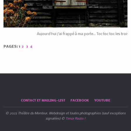
Aujourd’hui j’ai frappé à ma porte… Toc toc toc les trois 
PAGES:
1
2
3
4
CONTACT ET MAILING-LIST
FACEBOOK
YOUTUBE
© 2025 Théâtre du Menteur. Webdesign et toutes photographies (sauf exceptions
signalées) ©
Timor Rocks !