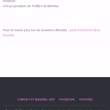
mixeuse)
Une proposition du Théâtre du Menteur
– – –
Pour en savoir plus
sur les Gueuloirs-Minutes :
post d’annonce de la
formule
.
CONTACT ET MAILING-LIST
FACEBOOK
YOUTUBE