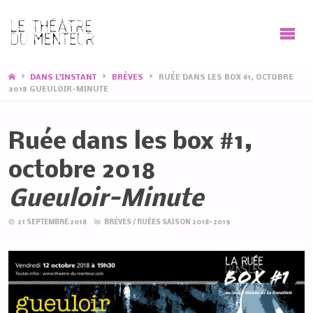
HOME
DANS L'INSTANT
BRÈVES
RUÉE DANS LES BOX #1, OCTOBRE
2018 GUEULOIR-MINUTE
Ruée dans les box #1,
octobre 2018
Gueuloir-Minute
21 SEPTEMBRE 2018
BRÈVES
/
RUÉES SAISON 2018-2019