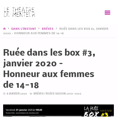
HOME
DANS L'INSTANT
BRÈVES
RUÉE DANS LES BOX #3, JANVIER
2020 – HONNEUR AUX FEMMES DE 14-18
Ruée dans les box #3,
janvier 2020 –
Honneur aux femmes
de 14-18
8 JANVIER 2020
BRÈVES
/
RUÉES SAISON 2019-2020