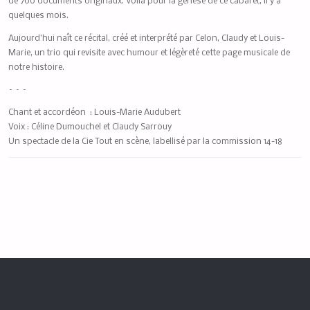
de 700 documents originaux. Voilà pour la genèse de ce cabaret, il y a
quelques mois.
Aujourd’hui naît ce récital, créé et interprété par Celon, Claudy et Louis-
Marie, un trio qui revisite avec humour et légèreté cette page musicale de
notre histoire.
– – –
Chant et accordéon : Louis-Marie Audubert
Voix : Céline Dumouchel et Claudy Sarrouy
Un spectacle de la Cie Tout en scène, labellisé par la commission 14-18