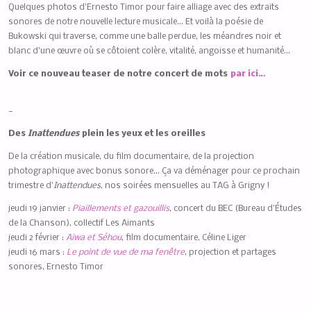
Quelques photos d’Ernesto Timor pour faire alliage avec des extraits
sonores de notre nouvelle lecture musicale… Et voilà la poésie de
Bukowski qui traverse, comme une balle perdue, les méandres noir et
blanc d’une œuvre où se côtoient colère, vitalité, angoisse et humanité…
Voir ce nouveau teaser de notre concert de mots
par ici…
—
Des
Inattendues
plein les yeux et les oreilles
De la création musicale, du film documentaire, de la projection
photographique avec bonus sonore… Ça va déménager pour ce prochain
trimestre d’
Inattendues
, nos soirées mensuelles au TAG à Grigny !
jeudi 19 janvier :
Piaillements et gazouillis
, concert du BEC (Bureau d’Études
de la Chanson), collectif Les Aimants
jeudi 2 février :
Aiwa et Séhou
, film documentaire, Céline Liger
jeudi 16 mars :
Le point de vue de ma fenêtre
, projection et partages
sonores, Ernesto Timor