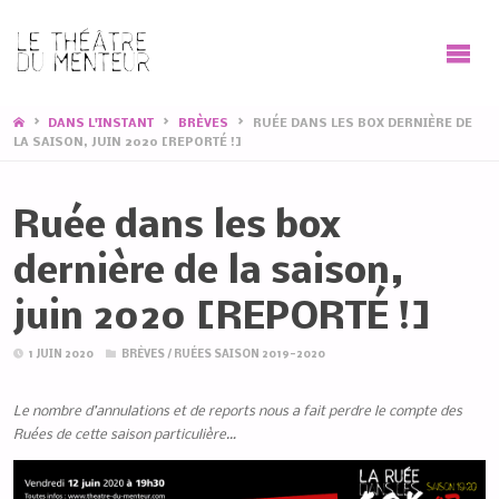
HOME
DANS L'INSTANT
BRÈVES
RUÉE DANS LES BOX DERNIÈRE DE
LA SAISON, JUIN 2020 [REPORTÉ !]
Ruée dans les box
dernière de la saison,
juin 2020 [REPORTÉ !]
1 JUIN 2020
BRÈVES
/
RUÉES SAISON 2019-2020
Le nombre d’annulations et de reports nous a fait perdre le compte des
Ruées de cette saison particulière…