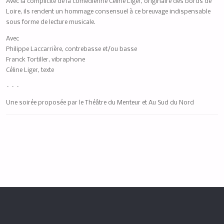
Avec la complicité de la comédienne Céline Liger, originaire des bords de
Loire, ils rendent un hommage consensuel à ce breuvage indispensable
sous forme de lecture musicale.
Avec
Philippe Laccarrière, contrebasse et/ou basse
Franck Tortiller, vibraphone
Céline Liger, texte
– – –
Une soirée proposée par le Théâtre du Menteur et Au Sud du Nord