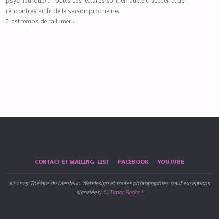
psychiatrique)… Toutes ces lectures sont en quête d’accueil et de
rencontres au fil de la saison prochaine.
Il est temps de rallumer…
CONTACT ET MAILING-LIST
FACEBOOK
YOUTUBE
© 2025 Théâtre du Menteur. Webdesign et toutes photographies (sauf exceptions
signalées) ©
Timor Rocks !