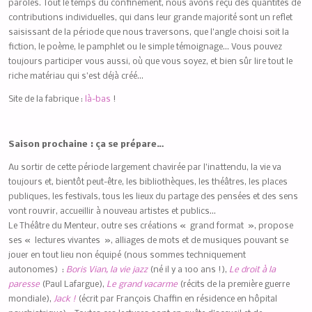
paroles. Tout le temps du confinement, nous avons reçu des quantités de
contributions individuelles, qui dans leur grande majorité sont un reflet
saisissant de la période que nous traversons, que l’angle choisi soit la
fiction, le poème, le pamphlet ou le simple témoignage… Vous pouvez
toujours participer vous aussi, où que vous soyez, et bien sûr lire tout le
riche matériau qui s’est déjà créé…
Site de la fabrique :
là-bas
!
Saison prochaine : ça se prépare…
Au sortir de cette période largement chavirée par l’inattendu, la vie va
toujours et, bientôt peut-être, les bibliothèques, les théâtres, les places
publiques, les festivals, tous les lieux du partage des pensées et des sens
vont rouvrir, accueillir à nouveau artistes et publics…
Le Théâtre du Menteur, outre ses créations « grand format », propose
ses « lectures vivantes », alliages de mots et de musiques pouvant se
jouer en tout lieu non équipé (nous sommes techniquement
autonomes) :
Boris Vian, la vie jazz
(né il y a 100 ans !),
Le droit à la
paresse
(Paul Lafargue),
Le grand vacarme
(récits de la première guerre
mondiale),
Jack !
(écrit par François Chaffin en résidence en hôpital