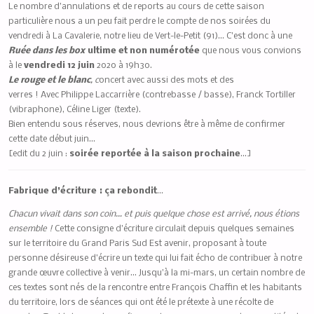
Le nombre d’annulations et de reports au cours de cette saison
particulière nous a un peu fait perdre le compte de nos soirées du
vendredi à La Cavalerie, notre lieu de Vert-le-Petit (91)… C’est donc à une
Ruée dans les box
ultime et non numérotée
que nous vous convions
à le
vendredi 12 juin
2020 à 19h30.
Le rouge et le blanc
, c
oncert avec aussi des mots et des
verres ! Avec Philippe Laccarrière (contrebasse / basse), Franck Tortiller
(vibraphone), Céline Liger (texte).
Bien entendu sous réserves, nous devrions être à même de confirmer
cette date début juin…
[edit du 2 juin :
soirée reportée à la saison prochaine
…]
Fabrique d’écriture : ça
rebondit
…
Chacun vivait dans son coin… et puis quelque chose est arrivé, nous étions
ensemble !
Cette consigne d’écriture circulait depuis quelques semaines
sur le territoire du Grand Paris Sud Est avenir, proposant à toute
personne désireuse d’écrire un texte qui lui fait écho de contribuer à notre
grande œuvre collective à venir… Jusqu’à la mi-mars, un certain nombre de
ces textes sont nés de la rencontre entre François Chaffin et les habitants
du territoire, lors de séances qui ont été le prétexte à une récolte de