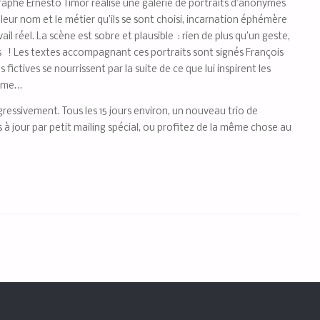
raphe Ernesto Timor réalise une galerie de portraits d’anonymes
 leur nom et le métier qu’ils se sont choisi, incarnation éphémère
l réel. La scène est sobre et plausible : rien de plus qu’un geste,
ls ! Les textes accompagnant ces portraits sont signés François
ictives se nourrissent par la suite de ce que lui inspirent les
somme…
ressivement. Tous les 15 jours environ, un nouveau trio de
à jour par petit mailing spécial, ou profitez de la même chose au