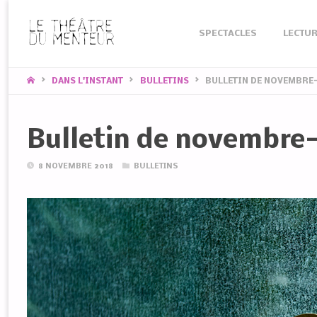
Skip
SPECTACLES
LECTUR
to
content
HOME
DANS L'INSTANT
BULLETINS
BULLETIN DE NOVEMBRE
Bulletin de novembre
8 NOVEMBRE 2018
BULLETINS