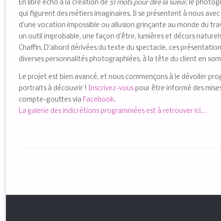
En libre écho à la création de
51 mots
pour
dire la sueur
, le photog
qui figurent des métiers imaginaires. Il se présentent à nous avec
d’une vocation impossible ou allusion grinçante au monde du travai
un outil improbable, une façon d’être, lumières et décors nature
Chaffin. D’abord dérivées du texte du spectacle, ces présentations f
diverses personnalités photographiées, à la tête du client en 
Le projet est bien avancé, et nous commençons à le dévoiler prog
portraits à découvrir !
Inscrivez-vous
pour être informé des mises 
compte-gouttes via
Facebook
.
La galerie des indicrétions programmées est à retrouver ici…